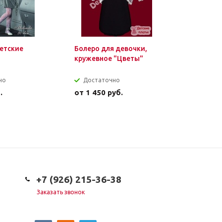
етские
Болеро для девочки,
Болеро д
кружевное "Цветы"
махровое
но
Достаточно
Мало
.
от
1 450 руб.
от
1 100 
+7 (926) 215-36-38
Заказать звонок