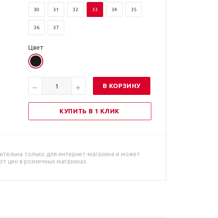
30
31
32
33
34
35
36
37
Цвет
В КОРЗИНУ
КУПИТЬ В 1 КЛИК
ительна только для интернет-магазина и может
от цен в розничных магазинах