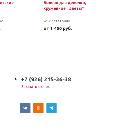
етские
Болеро для девочки,
Болеро д
кружевное "Цветы"
махровое
но
Достаточно
Мало
.
от
1 450 руб.
от
1 100 
+7 (926) 215-36-38
Заказать звонок