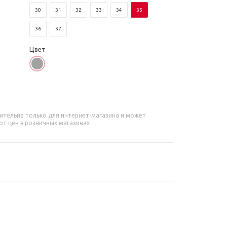
30
31
32
33
34
35
36
37
Цвет
ительна только для интернет-магазина и может
от цен в розничных магазинах