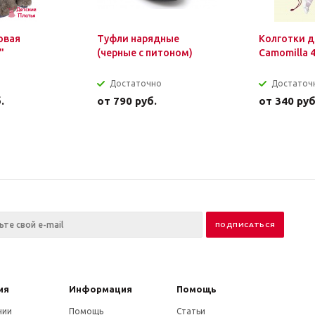
овая
Туфли нарядные
Колготки д
"
(черные с питоном)
Camomilla 
Достаточно
Достаточ
.
от
790 руб.
от
340 руб
ия
Информация
Помощь
нии
Помощь
Статьи