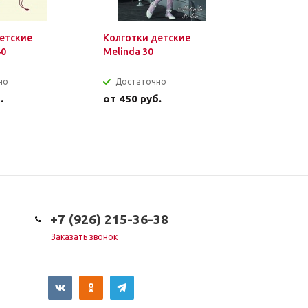
етские
Колготки детские
Болеро д
40
Melinda 30
кружевно
но
Достаточно
Достат
.
от
450 руб.
от
1 450 
+7 (926) 215-36-38
Заказать звонок