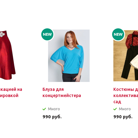
икацией на
Блуза для
Костюмы д
лировкой
концертмейстера
коллектива
сад
Много
Много
990
руб.
990
руб.