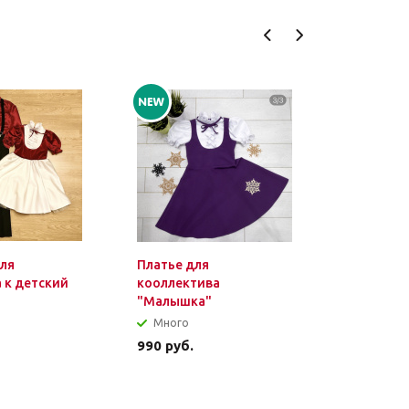
ля
Платье для
Пошив шт
 к детский
кооллектива
"Малышка"
Много
Много
990
руб.
3 500
руб