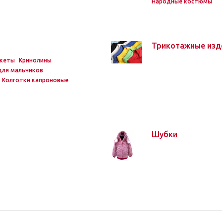
Народные костюмы
Трикотажные изд
акеты
Кринолины
 для мальчиков
Колготки капроновые
Шубки