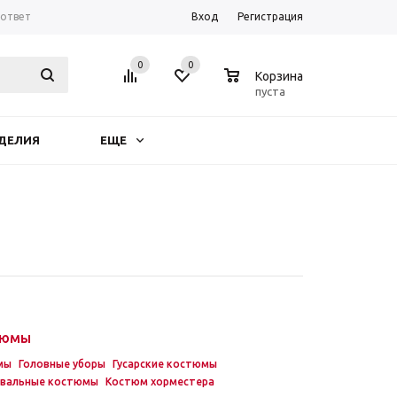
-ответ
Вход
Регистрация
0
0
0
Корзина
пуста
ДЕЛИЯ
ЕЩЕ
тюмы
мы
Головные уборы
Гусарские костюмы
авальные костюмы
Костюм хорместера