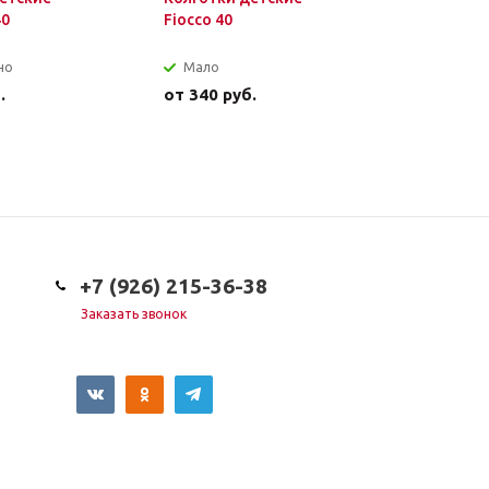
40
Fiocco 40
Melinda 3
но
Мало
Достат
.
от
340 руб.
от
450 р
+7 (926) 215-36-38
Заказать звонок