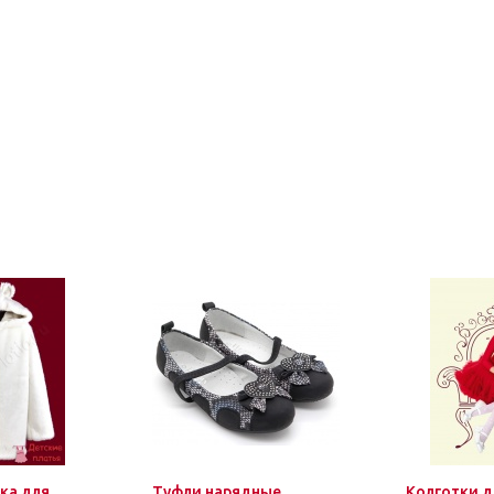
ка для
Туфли нарядные
Колготки д