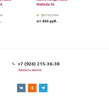
40
Melinda 30
кружевно
но
Достаточно
Достат
.
от
450 руб.
от
1 450 
+7 (926) 215-36-38
Заказать звонок