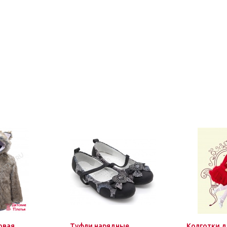
овая
Туфли нарядные
Колготки д