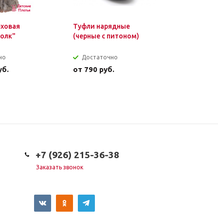
еховая
Туфли нарядные
Колготки
олк"
(черные с питоном)
Camomilla
но
Достаточно
Достат
уб.
от
790 руб.
от
340 р
+7 (926) 215-36-38
Заказать звонок