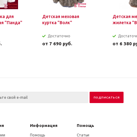
ка для
Детская меховая
Детская м
ая "Панда"
куртка "Волк"
жилетка "В
Достаточно
Достаточ
.
от
7 690 руб.
от
6 380 р
ия
Информация
Помощь
нии
Помощь
Статьи