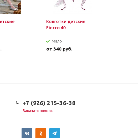
етские
Колготки детские
Колготки
Fiocco 40
Melinda 3
Мало
Достат
.
от
340 руб.
от
450 р
+7 (926) 215-36-38
Заказать звонок