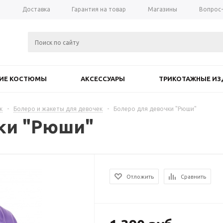
а
Доставка
Гарантия на товар
Магазины
Вопрос
КИЕ КОСТЮМЫ
АКСЕССУАРЫ
ТРИКОТАЖНЫЕ ИЗ
к
-
Болеро и жакеты для девочек
-
Болеро для девочки "Рюши"
ки "Рюши"
Отложить
Сравнить