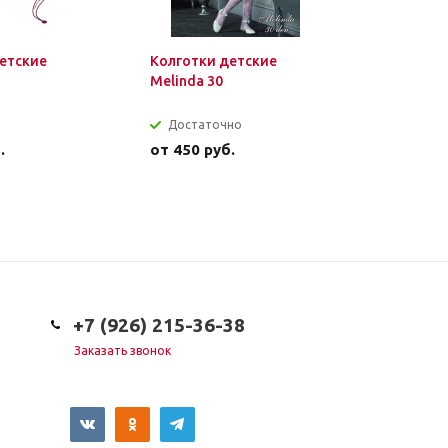
етские
Колготки детские
Колготки
Melinda 30
Serenella 
Достаточно
Достат
.
от
450 руб.
от
450 р
+7 (926) 215-36-38
Заказать звонок