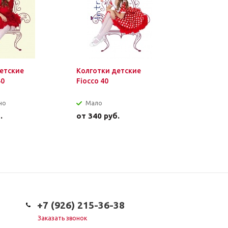
етские
Колготки детские
Колготки
40
Fiocco 40
Melinda 3
но
Мало
Достат
.
от
340 руб.
от
450 р
+7 (926) 215-36-38
Заказать звонок