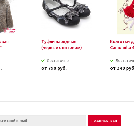
овая
Туфли нарядные
Колготки д
"
(черные с питоном)
Camomilla 
Достаточно
Достаточ
.
от
790 руб.
от
340 руб