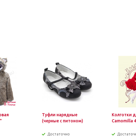
овая
Туфли нарядные
Колготки д
"
(черные с питоном)
Camomilla 
Достаточно
Достаточ