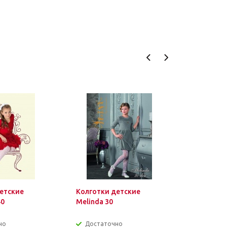
етские
Колготки детские
Болеро д
40
Melinda 30
кружевно
но
Достаточно
Достат