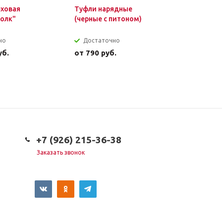
еховая
Туфли нарядные
Колготки
олк"
(черные с питоном)
Camomilla
но
Достаточно
Достат
уб.
от
790 руб.
от
340 р
+7 (926) 215-36-38
Заказать звонок