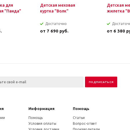
ка для
Детская меховая
Детская м
ая "Панда"
куртка "Волк"
жилетка "В
Достаточно
Достаточ
.
от
7 690 руб.
от
6 380 р
ия
Информация
Помощь
нии
Помощь
Статьи
Условия оплаты
Вопрос-ответ
Условия доставки
Производители