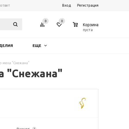
-ответ
Вход
Регистрация
0
0
0
Корзина
пуста
ДЕЛИЯ
ЕЩЕ
о меха "Снежана"
а "Снежана"
?