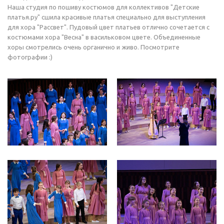
Наша студия по пошиву костюмов для коллективов "Детские
платья.ру" сшила красивые платья специально для выступления
для хора "Рассвет". Пудовый цвет платьев отлично сочетается с
костюмами хора "Весна" в васильковом цвете. Объединенные
хоры смотрелись очень органично и живо. Посмотрите
фотографии :)