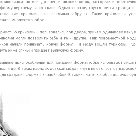
 кринолином носили до шести нижних юбок, которые и обеспечив
форму верхнему слою ткани. Однако позже, спустя почти тридцать
сственные кринолины на стальных обручах. Такие кринолины уже
евать множество юбок.
рностью кринолины пользовались при дворе, причем одинаково как у ко
инолин могли позволить себе и те и другие. Пик повсеместной моды
ов начали принимать новую форму - в моду вошли турнюры. Турню
чуть ниже спины и придает выпуклую форму.
ванные приспособления для придания формы юбке используют лишь в 
вал и др. В таких нарядах детская мода ничуть не отстает от взросло
для создания формы пышной юбки. В таких платьях любая девочка буд