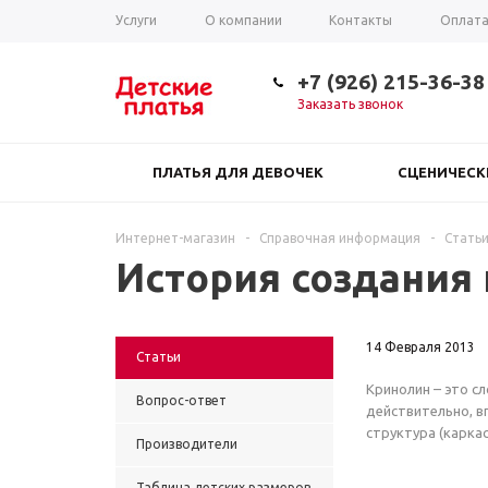
Услуги
О компании
Контакты
Оплат
Таблица размеров
+7 (926) 215-36-38
Заказать звонок
ПЛАТЬЯ ДЛЯ ДЕВОЧЕК
СЦЕНИЧЕС
Интернет-магазин
-
Справочная информация
-
Стать
История создания
14 Февраля 2013
Статьи
Кринолин – это с
Вопрос-ответ
действительно, вп
структура (карка
Производители
Таблица детских размеров