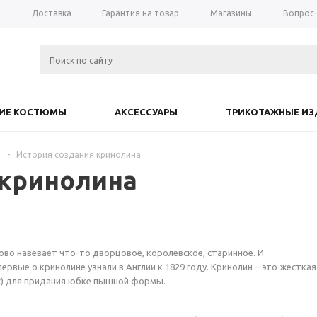
а
Доставка
Гарантия на товар
Магазины
Вопрос
КИЕ КОСТЮМЫ
АКСЕССУАРЫ
ТРИКОТАЖНЫЕ ИЗ
и
-
История создания кринолина
 кринолина
лово навевает что-то дворцовое, королевское, старинное. И
ервые о кринолине узнали в Англии к 1829 году. Кринолин – это жесткая
с) для придания юбке пышной формы.