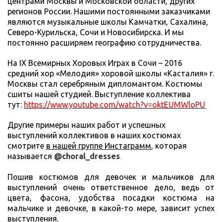
центрами Москвы и Московской области, других
регионов России. Нашими постоянными заказчиками
являются музыкальные школы Камчатки, Сахалина,
Северо-Курильска, Сочи и Новосибирска. И мы
постоянно расширяем географию сотрудничества.
На IX Всемирных Хоровых Играх в Сочи – 2016
средний хор «Мелодия» хоровой школы «Касталия» г.
Москвы стал серебряным дипломантом. Костюмы
сшиты нашей студией. Выступление коллектива
тут:
https://www.youtube.com/watch?v=oktEUMWloPU
Другие примеры наших работ и успешных
выступлений коллективов в наших костюмах
смотрите
в нашей группе Инстаграмм
, которая
называется
@choral_dresses
.
Пошив костюмов для девочек и мальчиков для
выступлений очень ответственное дело, ведь от
цвета, фасона, удобства посадки костюма на
мальчике и девочке, в какой-то мере, зависит успех
выступления.