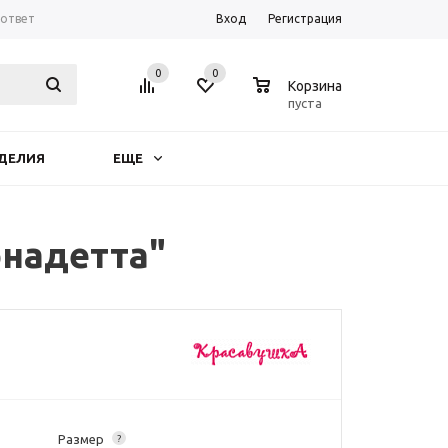
-ответ
Вход
Регистрация
0
0
0
Корзина
пуста
ДЕЛИЯ
ЕЩЕ
рнадетта"
Размер
?