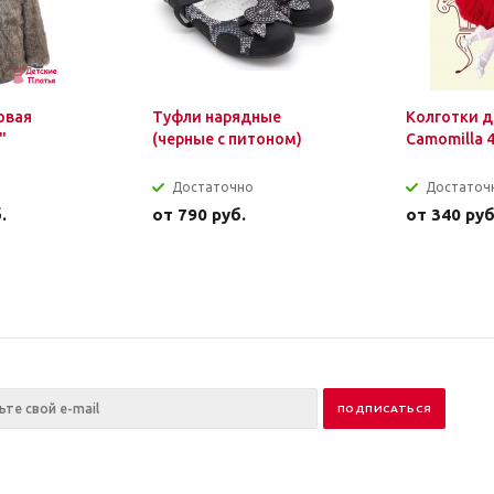
овая
Туфли нарядные
Колготки д
"
(черные с питоном)
Camomilla 
Достаточно
Достаточ
.
от
790 руб.
от
340 руб