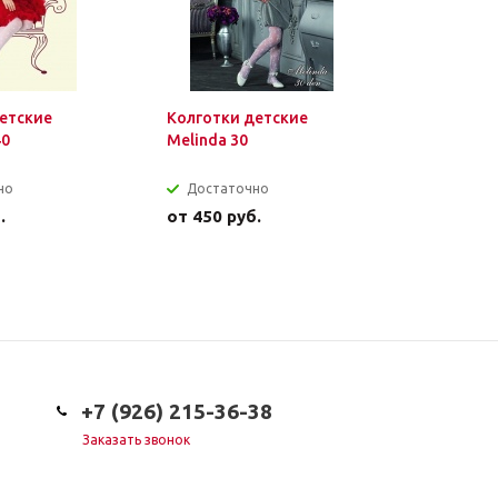
етские
Колготки детские
Болеро д
40
Melinda 30
кружевно
но
Достаточно
Достат
.
от
450 руб.
от
1 450 
+7 (926) 215-36-38
Заказать звонок