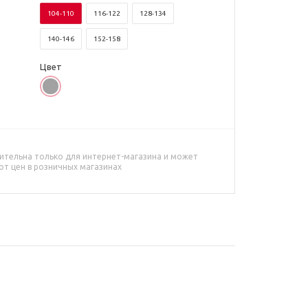
104-110
116-122
128-134
140-146
152-158
Цвет
ительна только для интернет-магазина и может
от цен в розничных магазинах