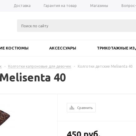
а
Доставка
Гарантия на товар
Магазины
Вопрос
КИЕ КОСТЮМЫ
АКСЕССУАРЫ
ТРИКОТАЖНЫЕ ИЗ
к
-
Колготки капроновые для девочек
-
Колготки детские Melisenta 40
Melisenta 40
Сравнить
450
руб.