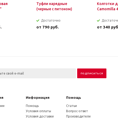
овая
Туфли нарядные
Колготки д
"
(черные с питоном)
Camomilla 
Достаточно
Достаточ
.
от
790 руб.
от
340 руб
ия
Информация
Помощь
нии
Помощь
Статьи
Условия оплаты
Вопрос-ответ
Условия доставки
Производители