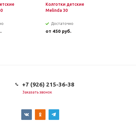
етские
Колготки детские
Болеро д
40
Melinda 30
кружевно
но
Достаточно
Достат
.
от
450 руб.
от
1 450 
+7 (926) 215-36-38
Заказать звонок